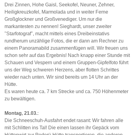
Drei Zinnen, Hohe Gaisl, Seekofel, Neuner, Zehner,
Heiligkreuzkofel, Marmolada und in weiter Ferne
Großglockner und Großvenediger. Um nur die
markantesten zu nennen! Sieghardt, unser zweiter
"Starfotograf", macht mittels eines Dreibeinstativs
rundherum unzählige Fotos, die er dann am Rechner zu
einem Panoramabild zusammenfügen will. Wir freuen uns
schon sehr auf das Ergebnis! Nach knapp einer Stunde mit
Schauen und Vespern und einem Gruppen-Gipfelfoto führt
uns der Weg schweren Herzens, aber flotten Schrittes
wieder nach unten. Wir sind bereits um 14 Uhr an der
Hütte.
Es waren heute ca. 7 km Strecke und ca. 750 Höhenmeter
zu bewältigen.
Montag, 21.03.
:
Die Schneeschuh-Ausfahrt endet rasant: Wir fahren alle
mit Schlitten ins Tal! Die einen lassen ihr Gepäck vom
Hüttenwirt zur Pederü-Hütte transportieren, die anderen