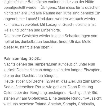
täglich frische Badetücher vorfinden, die von der Hütte
bereitgestellt werden. Übrigens: Man muss für ´s duschen
nichts zahlen! Und alle Räume der Hütte sind beheizt! Ein
angenehmer Luxus! Und dann werden wir auch wieder
kulinarisch verwöhnt: Mit Lasagne, Geschnetzeltem mit
Reis und Bohnen und LinzerTorte.
Da unsere Gesichter wieder in allen Schattierungen von
hellrot bis dunkelbraun leuchten, findet Uli das Motto
dieser Ausfahrt (siehe oben!).
Palmsonntag, 20.03.
:
Nachts gehen die Temperaturen auf deutlich unter Null
zurück. Das merkt man morgens an den langen Eiszapfen,
die an den Dachtraufen hängen.
Heute ist der Col Bechei (2794 m) das Ziel. Bis zum Limo-
See auf derselben Route wie gestern. Dann Richtung
Osten über den Berghang ansteigend. Nach gut 2 ½ Std.
stehen wir am Gipfelkreuz. Eine geniale Rundum-Aussicht
wird uns beschert: Tofane, Antelao, Sorapis, Christallo,