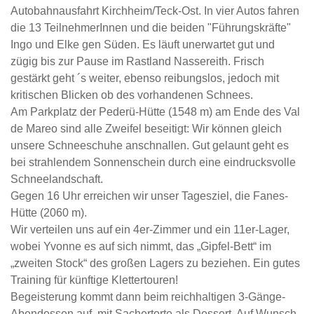
Autobahnausfahrt Kirchheim/Teck-Ost. In vier Autos fahren
die 13 TeilnehmerInnen und die beiden "Führungskräfte"
Ingo und Elke gen Süden. Es läuft unerwartet gut und
zügig bis zur Pause im Rastland Nassereith. Frisch
gestärkt geht ´s weiter, ebenso reibungslos, jedoch mit
kritischen Blicken ob des vorhandenen Schnees.
Am Parkplatz der Pederü-Hütte (1548 m) am Ende des Val
de Mareo sind alle Zweifel beseitigt: Wir können gleich
unsere Schneeschuhe anschnallen. Gut gelaunt geht es
bei strahlendem Sonnenschein durch eine eindrucksvolle
Schneelandschaft.
Gegen 16 Uhr erreichen wir unser Tagesziel, die Fanes-
Hütte (2060 m).
Wir verteilen uns auf ein 4er-Zimmer und ein 11er-Lager,
wobei Yvonne es auf sich nimmt, das „Gipfel-Bett“ im
„zweiten Stock“ des großen Lagers zu beziehen. Ein gutes
Training für künftige Klettertouren!
Begeisterung kommt dann beim reichhaltigen 3-Gänge-
Abendessen auf, mit Sachertorte als Dessert. Auf Wunsch