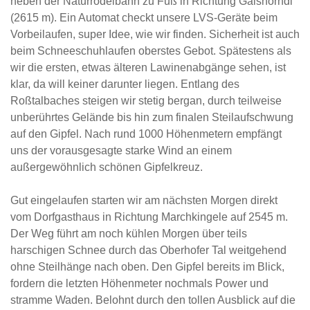
neben der Naturrodelbahn zu Fuß in Richtung Gaishörndl
(2615 m). Ein Automat checkt unsere LVS-Geräte beim
Vorbeilaufen, super Idee, wie wir finden. Sicherheit ist auch
beim Schneeschuhlaufen oberstes Gebot. Spätestens als
wir die ersten, etwas älteren Lawinenabgänge sehen, ist
klar, da will keiner darunter liegen. Entlang des
Roßtalbaches steigen wir stetig bergan, durch teilweise
unberührtes Gelände bis hin zum finalen Steilaufschwung
auf den Gipfel. Nach rund 1000 Höhenmetern empfängt
uns der vorausgesagte starke Wind an einem
außergewöhnlich schönen Gipfelkreuz.
Gut eingelaufen starten wir am nächsten Morgen direkt
vom Dorfgasthaus in Richtung Marchkingele auf 2545 m.
Der Weg führt am noch kühlen Morgen über teils
harschigen Schnee durch das Oberhofer Tal weitgehend
ohne Steilhänge nach oben. Den Gipfel bereits im Blick,
fordern die letzten Höhenmeter nochmals Power und
stramme Waden. Belohnt durch den tollen Ausblick auf die