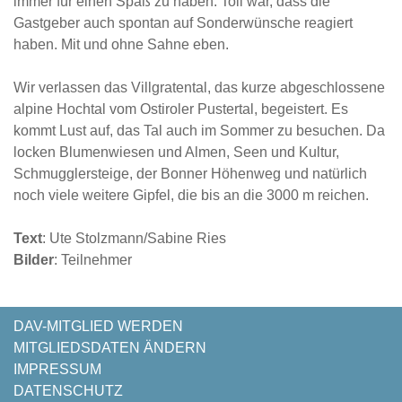
immer für einen Spaß zu haben. Toll war, dass die
Gastgeber auch spontan auf Sonderwünsche reagiert
haben. Mit und ohne Sahne eben.
Wir verlassen das Villgratental, das kurze abgeschlossene
alpine Hochtal vom Ostiroler Pustertal, begeistert. Es
kommt Lust auf, das Tal auch im Sommer zu besuchen. Da
locken Blumenwiesen und Almen, Seen und Kultur,
Schmugglersteige, der Bonner Höhenweg und natürlich
noch viele weitere Gipfel, die bis an die 3000 m reichen.
Text
: Ute Stolzmann/Sabine Ries
Bilder
: Teilnehmer
NAVIGATION
DAV-MITGLIED WERDEN
ÜBERSPRINGEN
MITGLIEDSDATEN ÄNDERN
IMPRESSUM
DATENSCHUTZ