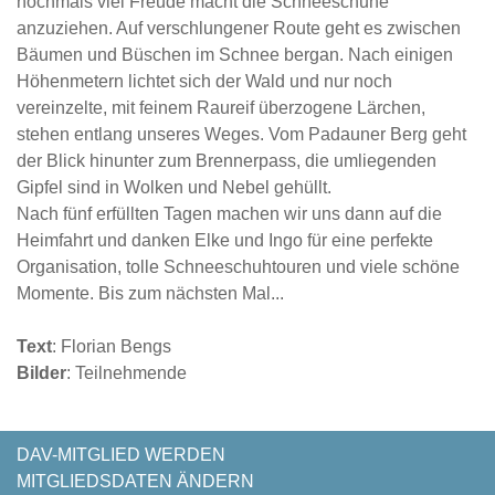
nochmals viel Freude macht die Schneeschuhe
anzuziehen. Auf verschlungener Route geht es zwischen
Bäumen und Büschen im Schnee bergan. Nach einigen
Höhenmetern lichtet sich der Wald und nur noch
vereinzelte, mit feinem Raureif überzogene Lärchen,
stehen entlang unseres Weges. Vom Padauner Berg geht
der Blick hinunter zum Brennerpass, die umliegenden
Gipfel sind in Wolken und Nebel gehüllt.
Nach fünf erfüllten Tagen machen wir uns dann auf die
Heimfahrt und danken Elke und Ingo für eine perfekte
Organisation, tolle Schneeschuhtouren und viele schöne
Momente. Bis zum nächsten Mal...
Text
: Florian Bengs
Bilder
: Teilnehmende
NAVIGATION
DAV-MITGLIED WERDEN
ÜBERSPRINGEN
MITGLIEDSDATEN ÄNDERN