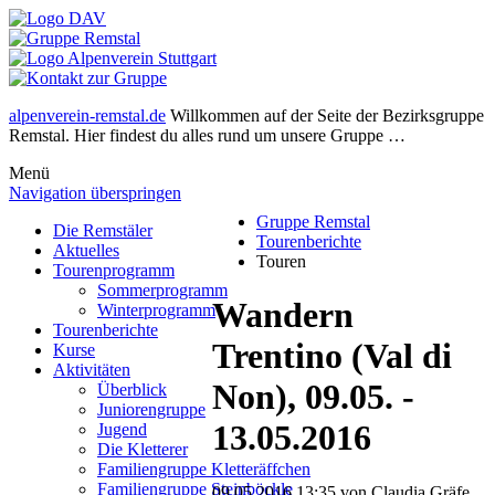
alpenverein-remstal.de
Willkommen auf der Seite der Bezirksgruppe
Remstal. Hier findest du alles rund um unsere Gruppe …
Menü
Navigation überspringen
Gruppe Remstal
Die Remstäler
Tourenberichte
Aktuelles
Touren
Tourenprogramm
Sommerprogramm
Wandern
Winterprogramm
Tourenberichte
Trentino (Val di
Kurse
Aktivitäten
Non), 09.05. -
Überblick
Juniorengruppe
13.05.2016
Jugend
Die Kletterer
Familiengruppe Kletteräffchen
Familiengruppe Steinböckle
09.05.2016 13:35
von Claudia Gräfe