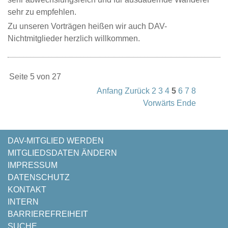
sehr zu empfehlen.
Zu unseren Vorträgen heißen wir auch DAV-
Nichtmitglieder herzlich willkommen.
Seite 5 von 27
Anfang
Zurück
2
3
4
5
6
7
8
Vorwärts
Ende
NAVIGATION
DAV-MITGLIED WERDEN
ÜBERSPRINGEN
MITGLIEDSDATEN ÄNDERN
IMPRESSUM
DATENSCHUTZ
KONTAKT
INTERN
BARRIEREFREIHEIT
SUCHE