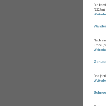
Die komb
(2227m) .
Weiterl
Wanderu
Nach ein
Crone (d
Weiterl
Genussw
Das jähr
Weiterl
Schnees