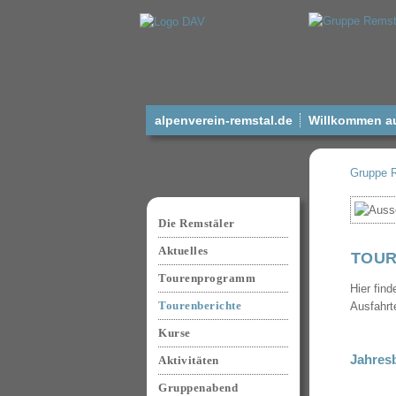
alpenverein-remstal.de
Willkommen auf
Gruppe 
Navigation
überspringen
Die Remstäler
Aktuelles
TOUR
Tourenprogramm
Hier fin
Tourenberichte
Ausfahrt
Kurse
Jahres
Aktivitäten
Gruppenabend