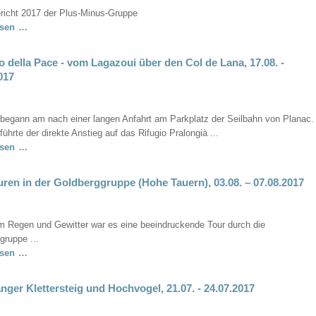
richt 2017 der Plus-Minus-Gruppe
Jahresbericht
esen …
2017
der
o della Pace - vom Lagazoui über den Col de Lana, 17.08. -
Plus-
017
Minus-
Gruppe
 begann am nach einer langen Anfahrt am Parkplatz der Seilbahn von Planac.
führte der direkte Anstieg auf das Rifugio Pralongià ...
Sentiero
esen …
della
Pace
ren in der Goldberggruppe (Hohe Tauern), 03.08. – 07.08.2017
-
vom
Lagazoui
m Regen und Gewitter war es eine beeindruckende Tour durch die
über
gruppe ...
den
Bergtouren
esen …
Col
in
de
der
nger Klettersteig und Hochvogel, 21.07. - 24.07.2017
Lana,
Goldberggruppe
17.08.
(Hohe
-