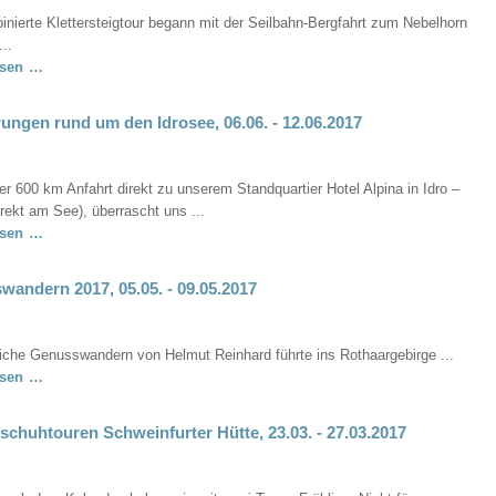
Tauern),
21.08.2017
inierte Klettersteigtour begann mit der Seilbahn-Bergfahrt zum Nebelhorn
03.08.
..
–
Hindelanger
esen …
07.08.2017
Klettersteig
und
ngen rund um den Idrosee, 06.06. - 12.06.2017
Hochvogel,
21.07.
-
er 600 km Anfahrt direkt zu unserem Standquartier Hotel Alpina in Idro –
24.07.2017
irekt am See), überrascht uns ...
Wanderungen
esen …
rund
um
andern 2017, 05.05. - 09.05.2017
den
Idrosee,
06.06.
liche Genusswandern von Helmut Reinhard führte ins Rothaargebirge ...
-
Genusswandern
esen …
12.06.2017
2017,
05.05.
chuhtouren Schweinfurter Hütte, 23.03. - 27.03.2017
-
09.05.2017