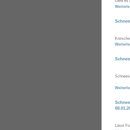
Geht es 
Weiterl
Schnees
Knirsche
Weiterl
Schnees
Schneesc
...
Weiterl
Schnee
08.01.2
Lässt Fr