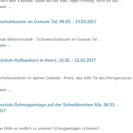
nach dem Kalender, haben wir seit zwei Tagen Frühling. Nicht für uns ...
Schneeschuhtouren
esen …
Schweinfurter
Hütte,
chuhtouren im Gsieser Tal, 09.03. - 13.03.2017
23.03.
-
27.03.2017
nde Winterromantik - Schneeschuhtouren im Gsieser Tal ...
Schneeschuhtouren
esen …
im
Gsieser
chuh-Aufbaukurs in Avers, 10.02. - 12.02.2017
Tal,
09.03.
-
huhtourenkurs im alpinen Gelände - Avers, das stille Tal des Hochgenusses
13.03.2017
Schneeschuh-
esen …
Aufbaukurs
in
schuh-Schnuppertage auf der Schwäbischen Alb, 06.01. -
Avers,
017
10.02.
-
12.02.2017
au Holle es endlich zu unseren Schnuppertagen schneien? ...