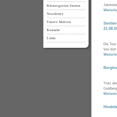
Jahresbe
Klettergarten Stetten
Weiterl
Newsletter
Unsere Aktiven
Sentier
21.08.2
Kontakt
Links
Die Tour
Von dort 
Weiterl
Bergtou
Trotz de
Goldberg
Weiterl
Hindela